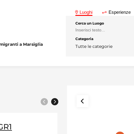
Luoghi
Esperienze
Cerca un Luogo
Categoria
migranti a Marsiglia
Tutte le categorie
Precedente
Prossimo
GR1
Accueil et
content with audio