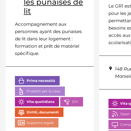
les punaises de
Le GR1 est
lit
pour les j
permettan
Accompagnement aux
besoins es
personnes ayant des punaises
accès aux d
de lit dans leur logement :
scolarisati
formation et prêt de matériel
spécifique.
148 Rue
Marseil
Prima necessità
Prodotti per la casa
Vita quotidiana
DIY
Vita 
Diritti, documenti
Open 
Supporto legale
Comp