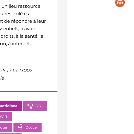
Rencontres
 un lieu ressource
eunes exilé·es
Lieu de rencontres, de
t de répondre à leur
convivialité, d'échanges, d
sentiels, d'avoir
formation et d'éducation à
roits, à la santé, la
l'environnement pour tous.
on, à internet...
68 Chemin des Baumill
 Sainte, 13007
13015 Marseille
le
Vita quotidiana
D
quotidiana
DIY
Tempo libero
Wifi
Luoghi di incontro
uter
Docce
Diritti, documenti