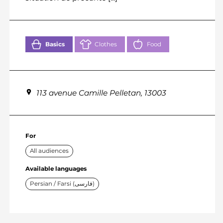
Basics
Clothes
Food
113 avenue Camille Pelletan, 13003
For
All audiences
Available languages
Persian / Farsi (فارسی)