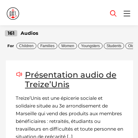
Menu
161
Audios
For
Children
Families
Women
Youngsters
Students
Older
Présentation audio de
Treize’Unis
Treize’Unis est une épicerie sociale et
solidaire située au 3e arrondisement de
Marseille qui vend des produits aux membres
bénéficiaires : retraités, étudiants ou
travailleurs en difficultés et toute personne en
situation de précarité [...]