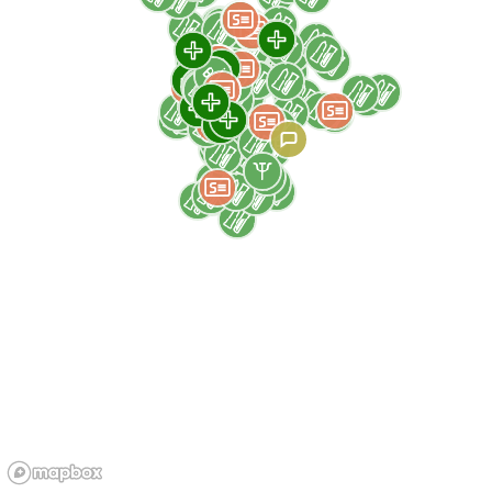
St Charles-Boulevard Voltaire
Salute
Riduzione del danno
Controllo e prevenzione
Supporto psicologico
Condizioni d'accesso & Prezzi
Gratis
Senza appuntamento