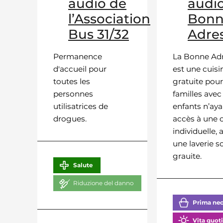
audio de
audio
l’Association
Bon
Bus 31/32
Adre
Permanence
La Bonne Ad
d'accueil pour
est une cuisi
toutes les
gratuite pour
personnes
familles avec
utilisatrices de
enfants n’aya
drogues.
accès à une 
individuelle, 
une laverie so
grauite.
Salute
Riduzione del danno
Prima nec
Vita quot