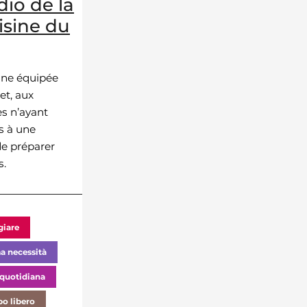
dio de la
isine du
ine équipée
et, aux
s n’ayant
s à une
de préparer
s.
iare
a necessità
 quotidiana
o libero