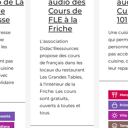
 de La
audio des
au
ne
Cours de
Cu
sse
FLE à la
101
Friche
resse
Une cuis
ne
qui perm
L'association
 les
personne
Didac'Ressources
pas accè
propose des cours
nt pas
cuisine, 
de français dans les
cuisine
leur repa
locaux du restaurant
avec
Les Grandes Tables,
lidaire
à l'intérieur de la
Friche. Les cours
Mang
sont gratuits,
ouverts à toutes et
Prim
tous.
Vita
essità
Temp
idiana