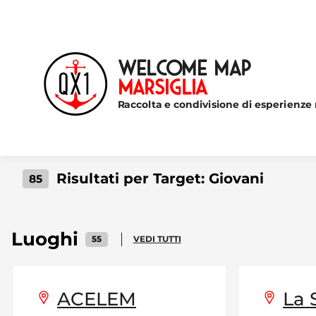
Welcome Map
Marsiglia
Raccolta e condivisione di esperienze 
Risultati per Target:
Giovani
85
Luoghi
55
VEDI TUTTI
ACELEM
La 
content with audio