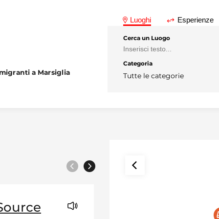
Luoghi
Esperienze
Cerca un Luogo
Categoria
migranti a Marsiglia
Tutte le categorie
Precedente
Prossimo
Source
ACELEM
content with audio