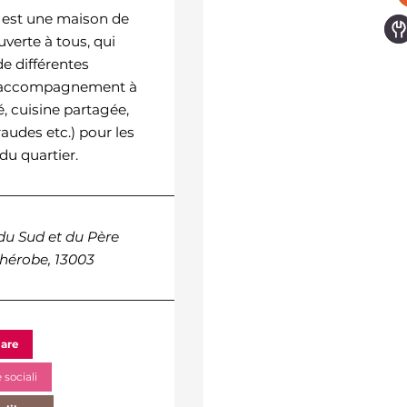
 est une maison de
L’ACELEM (Association
uverte à tous, qui
Culturelle d’Espaces Lectur
e différentes
d’Écriture en Méditerranée)
 (accompagnement à
une association culturelle 
té, cuisine partagée,
pour but principal de favor
audes etc.) pour les
l’accès à la lecture et à
du quartier.
l’écriture
du Sud et du Père
12, Avenue Edouard Vail
Thérobe, 13003
13003
are
Vita quotidiana
sociali
Computer