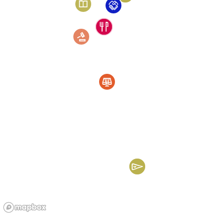
professionnelle
7 Rue Kléber, 13003 Marseille
Tempo libero
Arte, cultura
Musica
Scuola, Corsi di lingua
Iscrizione a scuola
Reti studentesche
Università
Pubblici
Tutti i target
Studenti