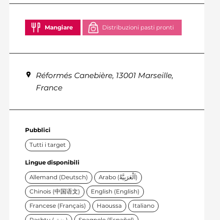
Mangiare
Distribuzioni pasti pronti
Réformés Canebière, 13001 Marseille,
France
Pubblici
Tutti i target
Lingue disponibili
Allemand (Deutsch)
Arabo (اَلْعَرَبِيَّةُ)
Chinois (中国语文)
English (English)
Francese (Français)
Haoussa
Italiano