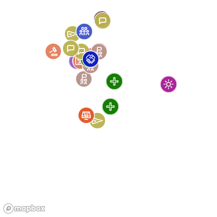
Rights
Residence permits
For
All audiences
Origin
Tunisian
Hébergement
d’urgence au 115 : une
solution de courte