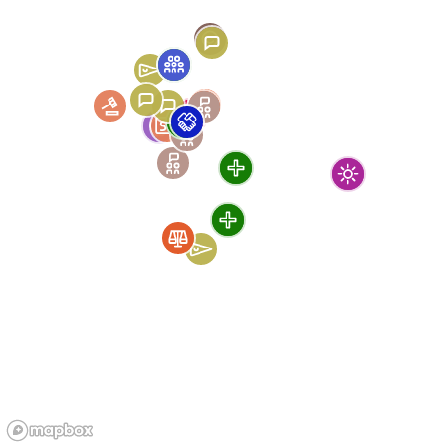
Rights
Residence permits
For
All audiences
Origin
Tunisian
Hébergement
d’urgence au 115 : une
solution de courte