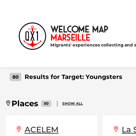
Welcome Map
Marseille
Migrants' experiences collecting and s
Results for Target:
Youngsters
80
Places
50
SHOW ALL
ACELEM
La 
content with audio