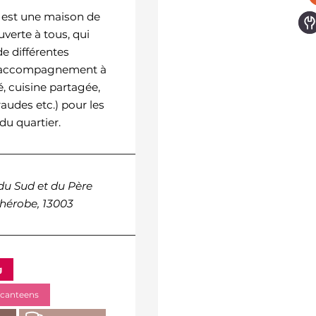
Waldeck-
 est une maison de
Rousseau
uverte à tous, qui
e différentes
The Espace Waldeck-
 (accompagnement à
Rousseau is a municipal fac
té, cuisine partagée,
that houses a branch of th
audes etc.) pour les
Maison des Associations a
du quartier.
Community and Recreatio
Center (CAL)
du Sud et du Père
Thérobe, 13003
161, Avenue Roger Salen
13002 Marseille
g
 canteens
Daily life
Open Wi