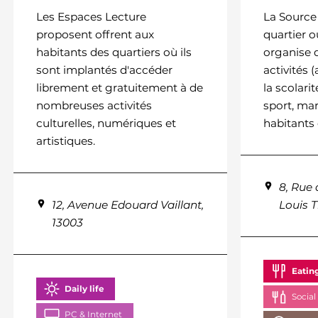
Les Espaces Lecture
La Source
proposent offrent aux
quartier o
habitants des quartiers où ils
organise d
sont implantés d'accéder
activités
librement et gratuitement à de
la scolari
nombreuses activités
sport, mar
culturelles, numériques et
habitants 
artistiques.
8, Rue 
12, Avenue Edouard Vaillant,
Louis 
13003
Eatin
Daily life
Social
PC & Internet