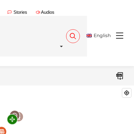
Stories
Audios
English
Menu
Download CSV
Familles en