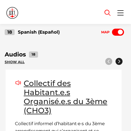
Menu
18
Spanish (Español)
MAP
Audios
18
SHOW ALL
Previous
Next
Collectif des
Habitant.e.s
Organisé.e.s du 3ème
(CHO3)
Collectif informel d’habitant·e·s du 3ème
arrondissement qui s’organisent et se