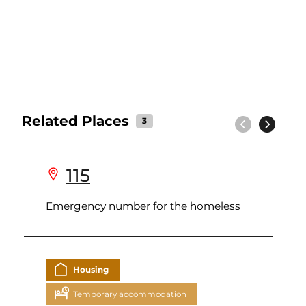
Related Places
3
Previous
Next
115
Emergency number for the homeless
Housing
Temporary accommodation