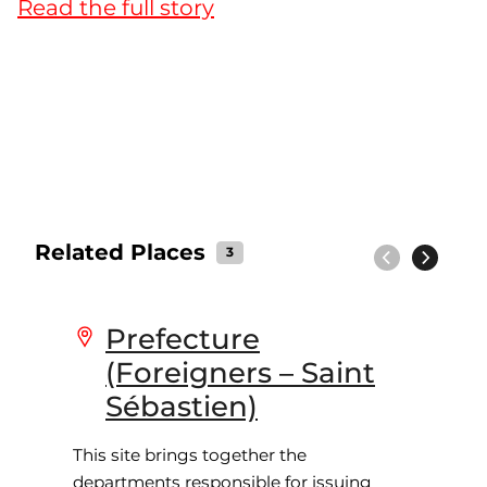
Read the full story
Related Places
3
Previous
Next
Prefecture
(Foreigners – Saint
Sébastien)
This site brings together the
departments responsible for issuing