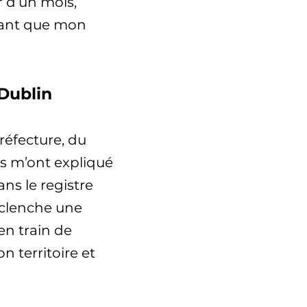
r d’un mois,
ndant que mon
Dublin
réfecture, du
ls m’ont expliqué
ns le registre
éclenche une
en train de
n territoire et