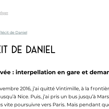
Récit de Daniel
it de Daniel
ivée : interpellation en gare et dema
embre 2016, j’ai quitté Vintimille, à la frontiè
 jusqu’à Nice. Puis, j’ai pris un bus jusqu’à Marse
s vite poursuivre vers Paris. Mais pendant que