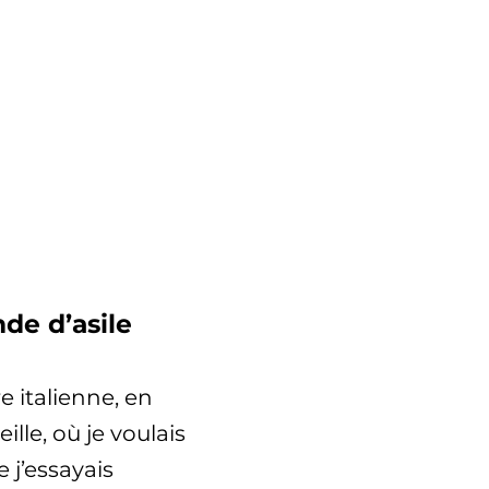
nde d’asile
re italienne, en
ille, où je voulais
 j’essayais