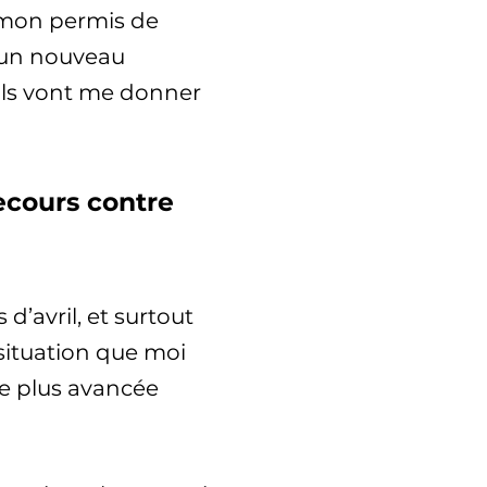
é mon permis de
r un nouveau
’ils vont me donner
recours contre
d’avril, et surtout
 situation que moi
ape plus avancée