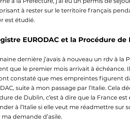
né à la Préfecture, j’ai eu un permis de séjou
risant à rester sur le territoire français pe
r est étudié.
egistre EURODAC et la Procédure de 
aine dernière j’avais à nouveau un rdv à la P
t que le premier mois arrivait à échéance. I
 ont constaté que mes empreintes figurent da
AC, suite à mon passage par l’Italie. Cela d
ure de Dublin, c’est à dire que la France est 
er à l’Italie si elle veut me réadmettre sur so
er ma demande d’asile.