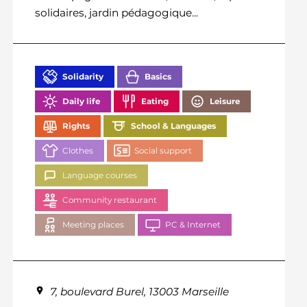
solidaires, jardin pédagogique...
Solidarity
Basics
Daily life
Eating
Leisure
Rights
School & Languages
Clothes
Social support
Language courses
Community restaurant
Meeting places
PC & Internet
7, boulevard Burel, 13003 Marseille