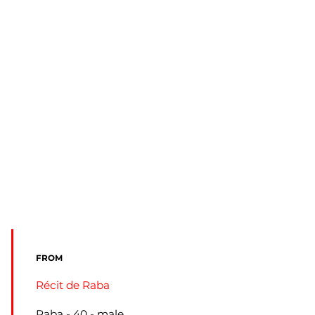
FROM
Récit de Raba
Raba
40
male