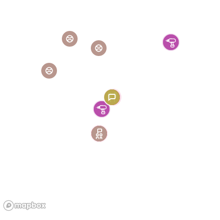
58 Rue Cavaignac, 13003, Marseille
Leisure
Sport
For
Women
Access
Pay what you want