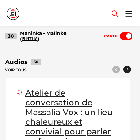
Menu
Maninka - Malinke
30
CARTE
(ߡߊߣߌ߲ߞߊߞߊ߲)
Audios
30
VOIR TOUS
Précédent
Suivant
Atelier de
conversation de
Massalia Vox : un lieu
chaleureux et
convivial pour parler