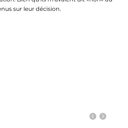
nus sur leur décision.
Previous
Next