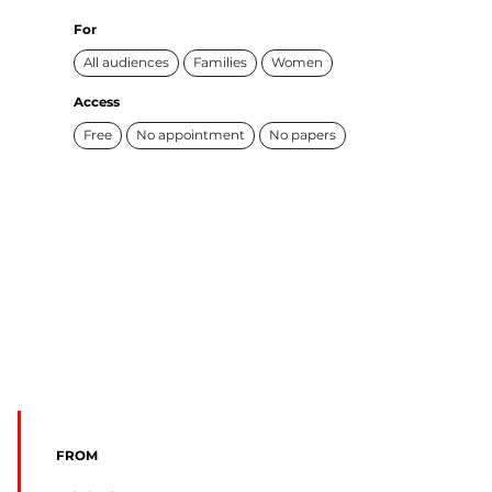
For
All audiences
Families
Women
Access
Free
No appointment
No papers
FROM