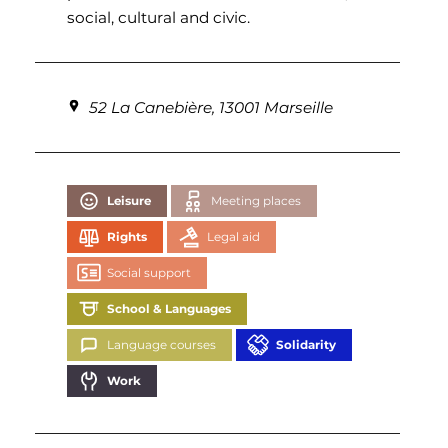
social, cultural and civic.
52 La Canebière, 13001 Marseille
Leisure
Meeting places
Rights
Legal aid
Social support
School & Languages
Language courses
Solidarity
Work