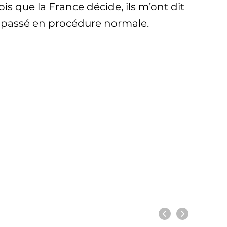
is que la France décide, ils m’ont dit
is passé en procédure normale.
Previous
Next