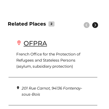
Related Places
2
Previous
Next
OFPRA
French Office for the Protection of
Refugees and Stateless Persons
(asylum, subsidiary protection)
201 Rue Carnot, 94136 Fontenay-
sous-Bois