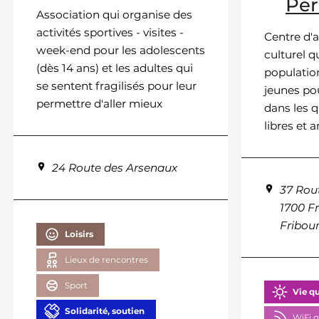
Pér
Association qui organise des
activités sportives - visites -
Centre d'
week-end pour les adolescents
culturel qu
(dès 14 ans) et les adultes qui
populatio
se sentent fragilisés pour leur
jeunes pou
permettre d'aller mieux
dans les q
libres et 
24 Route des Arsenaux
37 Rou
1700 Fr
Fribou
Loisirs
Lieux de rencontres
Sport
Vie q
Solidarité, soutien
WiFi g