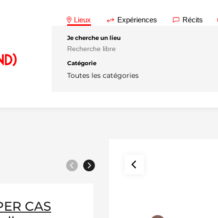
Lieux
Expériences
Récits
Je cherche un lieu
nd)
Catégorie
Toutes les catégories
Précédent
Suivant
PER CAS
REPER CAS