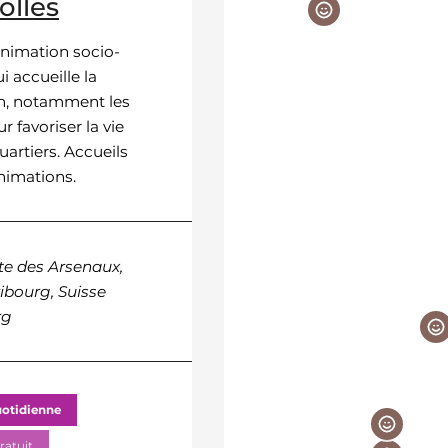
olles
Schoenberg
animation socio-
Centre d'animation socio-
i accueille la
culturel qui accueille la
n, notamment les
population, notamment le
r favoriser la vie
jeunes pour favoriser la vie
uartiers. Accueils
dans les quartiers. Accueils
animations.
libres et animations.
te des Arsenaux,
9 Route Mon-Repos, 17
ibourg, Suisse
Fribourg, Suisse Fribou
rg
Vie quotidienne
uotidienne
WiFi gratuit
ratuit