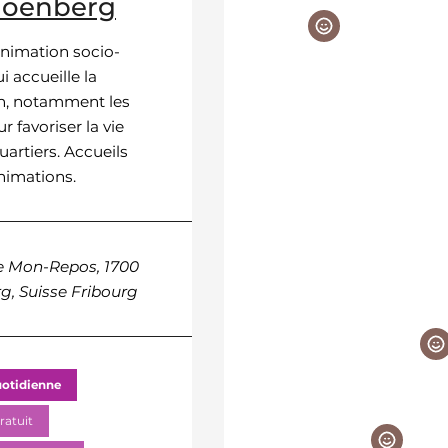
hoenberg
Jura
animation socio-
Centre d'animation socio-
i accueille la
culturel qui accueille la
n, notamment les
population, notamment le
r favoriser la vie
jeunes pour favoriser la vie
uartiers. Accueils
dans les quartiers. Accueils
animations.
libres et animations.
e Mon-Repos, 1700
Avenue du Général-Gui
g, Suisse Fribourg
10, 1701 Fribourg, Suisse
Fribourg
uotidienne
Vie quotidienne
ratuit
WiFi gratuit