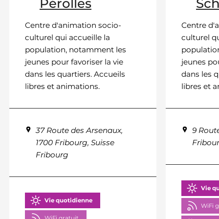
Pérolles
Sc
Centre d'animation socio-
Centre d'
culturel qui accueille la
culturel qu
population, notamment les
populatio
jeunes pour favoriser la vie
jeunes pou
dans les quartiers. Accueils
dans les q
libres et animations.
libres et 
37 Route des Arsenaux,
9 Rout
1700 Fribourg, Suisse
Fribour
Fribourg
Vie q
Vie quotidienne
WiFi g
WiFi gratuit