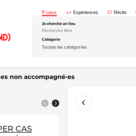
Lieux
Expériences
Récits
Je cherche un lieu
nd)
Catégorie
Toutes les catégories
·es non accompagné·es
Précédent
Suivant
PER CAS
REPER CAS