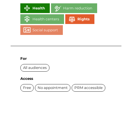
Health
Harm reduction
Health centers
Rights
Social support
For
All audiences
Access
Free
No appointment
PRM accessible