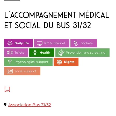
L’accompagnement médical
et social du Bus 31/32
Daily life
PC & Internet
Sockets
Toilets
Health
Prevention and screening
Psychological support
Rights
Social support
[...]
Association Bus 31/32