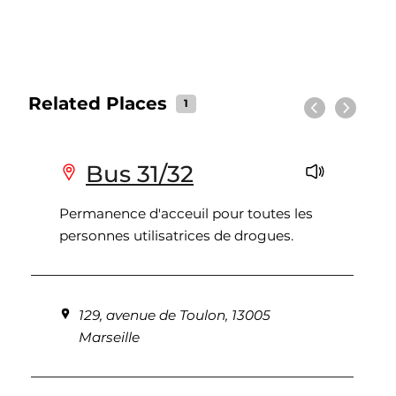
Related Places
1
Previous
Next
Bus 31/32
content with audio
Permanence d'acceuil pour toutes les
personnes utilisatrices de drogues.
129, avenue de Toulon, 13005
Marseille