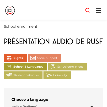
Menu
School enrollment
Présentation audio de RUSF
Rights
Social support
School & Languages
School enrollment
Student networks
University
Choose a language
Italian (Italiano)