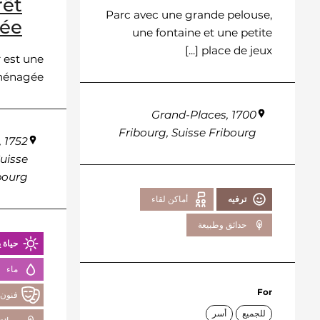
rêt
Parc avec une grande pelouse,
ée
une fontaine et une petite
place de jeux [...]
 est une
agée [...]
Grand-Places, 1700
Fribourg, Suisse Fribourg
, 1752
Suisse
bourg
ترفيه
أماكن لقاء
حدائق وطبيعة
حياة ي
ماء
For
فنون 
للجميع
أسر