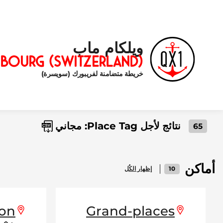
ويلكام ماب
ibourg (Switzerland)
خريطة متضامنة لفريبورك (سويسرة)
نتائج لأجل Place Tag:
مجاني
65
Download CSV
أماكن
10
إظهار الكُل
mon
Grand-places