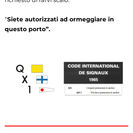
richiesto di farvi scalo:
“
Siete autorizzati ad ormeggiare in
questo porto”.